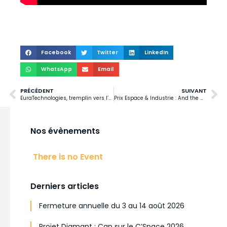
Facebook
Twitter
LinkedIn
WhatsApp
Email
PRÉCÉDENT
SUIVANT
EuraTechnologies, tremplin vers l’entreprenariat pour les ELISA 5
Prix Espace & Industrie : And the winner is… ELISA Space
Nos évènements
There is no Event
Derniers articles
Fermeture annuelle du 3 au 14 août 2026
Projet Diamant : Cap sur le C’Space 2026