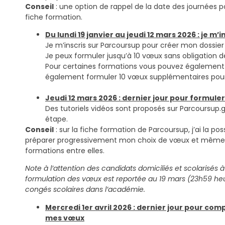
Conseil
: une option de rappel de la date des journées p
fiche formation.
Du lundi 19 janvier au jeudi 12 mars 2026 : je m
Je m’inscris sur Parcoursup pour créer mon dossier
Je peux formuler jusqu’à 10 vœux sans obligation de
Pour certaines formations vous pouvez également
également formuler 10 vœux supplémentaires pour
Jeudi 12 mars 2026 : dernier jour pour formul
Des tutoriels vidéos sont proposés sur Parcoursup
étape.
Conseil
: sur la fiche formation de Parcoursup, j’ai la poss
préparer progressivement mon choix de vœux et même
formations entre elles.
Note à l’attention des candidats domiciliés et scolarisés à
formulation des vœux est reportée au 19 mars (23h59 heu
congés scolaires dans l’académie.
Mercredi 1er avril 2026 : dernier jour pour co
mes vœux