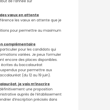
ébut de l’année sur
t des vœux en attente
référence les vœux en attente que je
positions pour permettre au maximum
sion complémentaire
rticulier pour les candidats qui
formations variées. Je peux formuler
nt encore des places disponibles.
 écrites du baccalauréat
t suspendus pour permettre aux
ccalauréat (du 12 au 19 juin).
calauréat, je vais m’inscrire
é définitivement une proposition
nistrative auprès de l’établissement
endrier d’inscription précisés dans