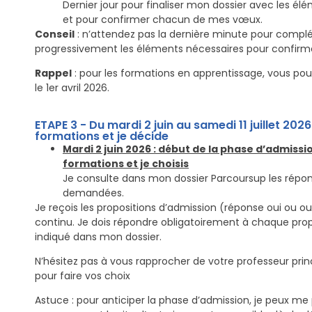
Dernier jour pour finaliser mon dossier avec les 
et pour confirmer chacun de mes vœux.
Conseil
: n’attendez pas la dernière minute pour complét
progressivement les éléments nécessaires pour confirm
Rappel
: pour les formations en apprentissage, vous po
le 1er avril 2026.
ETAPE 3 - Du mardi 2 juin au samedi 11 juillet 202
formations et je décide
Mardi 2 juin 2026 : début de la phase d’admissio
formations et je choisis
Je consulte dans mon dossier Parcoursup les répon
demandées.
Je reçois les propositions d’admission (réponse oui ou ou
continu.
Je dois répondre obligatoirement à chaque propo
indiqué dans mon dossier.
N’hésitez pas à vous rapprocher de votre professeur princ
pour faire vos choix
Astuce : pour anticiper la phase d’admission, je peux me 