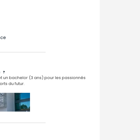
nce
S ?
t un bachelor (3 ans) pour les passionnés
rts du futur.