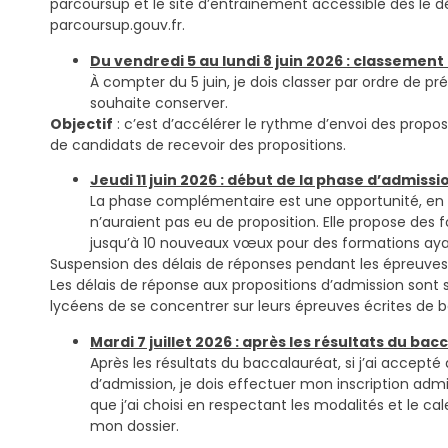
parcoursup et le site d’entrainement accessible dès le d
parcoursup.gouv.fr.
Du vendredi 5 au lundi 8 juin 2026 : classemen
À compter du 5 juin, je dois classer par ordre de p
souhaite conserver.
Objectif
: c’est d’accélérer le rythme d’envoi des pro
de candidats de recevoir des propositions.
Jeudi 11 juin 2026 : début de la phase d’admis
La phase complémentaire est une opportunité, en pa
n’auraient pas eu de proposition. Elle propose des 
jusqu’à 10 nouveaux vœux pour des formations aya
Suspension des délais de réponses pendant les épreuves
Les délais de réponse aux propositions d’admission son
lycéens de se concentrer sur leurs épreuves écrites de ba
Mardi 7 juillet 2026 : après les résultats du bac
Après les résultats du baccalauréat, si j’ai accept
d’admission, je dois effectuer mon inscription admi
que j’ai choisi en respectant les modalités et le cal
mon dossier.