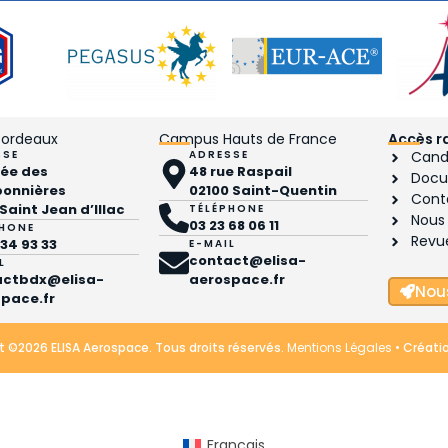
ordeaux
Campus Hauts de France
Accès r
SSE
ADRESSE
Candi
llée des
48 rue Raspail
Docu
bonnières
02100 Saint-Quentin
Cont
 Saint Jean d’Illac
TÉLÉPHONE
Nous 
03 23 68 06 11
PHONE
Revu
 34 93 33
E-MAIL
contact@elisa-
L
actbdx@elisa-
aerospace.fr
Nou
pace.fr
 ©2026 ELISA Aerospace. Tous droits réservés.
Mentions Légales
• Créatio
Français