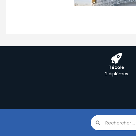
1 école
2 diplômes