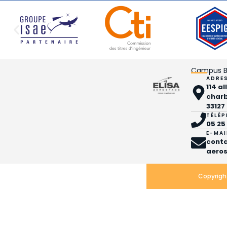
Campus B
ADRE
114 a
char
33127
TÉLÉ
05 25
E-MAI
cont
aeros
Copyright