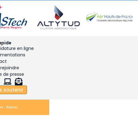
apide
dature en ligne
mentations
act
rejoindre
e de presse
s soutenir
n :
Alexeo