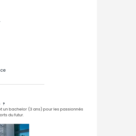
A
nce
S ?
t un bachelor (3 ans) pour les passionnés
rts du futur.