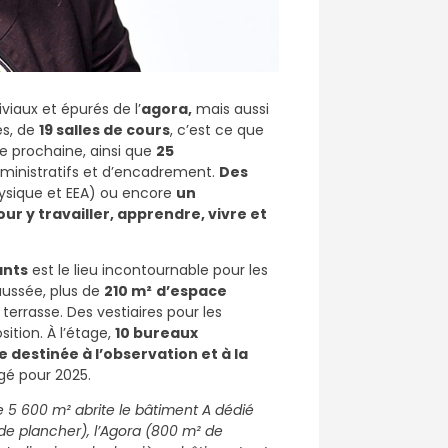
viaux et épurés de l’
agora,
mais aussi
es, de
19 salles de cours
, c’est ce que
e prochaine, ainsi que
25
ministratifs et d’encadrement.
Des
ysique et EEA) ou encore
un
ur y travailler, apprendre, vivre et
ants
est le lieu incontournable pour les
aussée, plus de
210 m²
d’espace
terrasse. Des vestiaires pour les
sition. À l’étage,
10 bureaux
 destinée à l’observation et à la
gé pour 2025.
de 5 600 m² abrite le bâtiment A dédié
de plancher), l’Agora (800 m² de