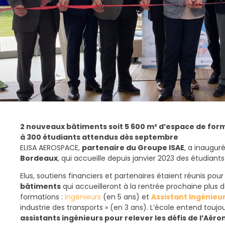
2 nouveaux bâtiments soit 5 600 m² d’espace de for
à 300 étudiants attendus dès septembre
ELISA AEROSPACE,
partenaire du Groupe ISAE
, a inaugur
Bordeaux
, qui accueille depuis janvier 2023 des étudiant
Elus, soutiens financiers et partenaires étaient réunis pour
bâtiments
qui accueilleront à la rentrée prochaine plus 
formations :
Ingénieurs
(en 5 ans) et
Assistant Ingénieu
industrie des transports » (en 3 ans). L’école entend toujo
assistants ingénieurs pour
relever les défis de l’Aér