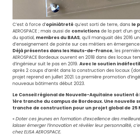
C’est à force d’
opiniâtreté
qu’est sorti de terre, dans
le 
AEROSPACE ; mais aussi de
convictions
de la part d’un gr
du spatial,
membres du BAAS
, qu’il manquait dès 2016 
d’enseignement de pointe sur ces métiers en émergence
Déjà présentes dans les Hauts-de-France
, les premièr
AEROSPACE Bordeaux ouvrent en 2018 dans des locaux temp
d’ingénieur suit le pas en 2019.
Avec le soutien indéfecti
après 2 coups d’arrêt dans la construction des locaux (d
projet reprend en juillet 2021. La première promotion d’ing
nouveaux bâtiments début 2023.
Le Conseil régional de Nouvelle-Aquitaine soutient à 
1ère tranche du campus de Bordeaux. Une nouvelle s
tranche de construction pour un projet global de
25
«
Doter ces jeunes en formation d’excellence des meille
laisser émerger l’innovation et révéler leur personnalité, c
chez ELISA AEROSPACE.