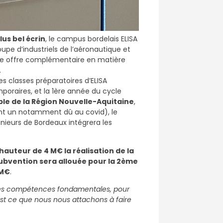
plus bel écrin
, le campus bordelais ELISA
oupe d’industriels de l’aéronautique et
une offre complémentaire en matière
.
es classes préparatoires d’ELISA
oraires, et la 1ère année du cycle
ble de la Région Nouvelle-Aquitaine
,
ont un notamment dû au covid), le
énieurs de Bordeaux intégrera les
hauteur de 4 M€ la réalisation de la
ubvention sera allouée pour la 2ème
 M€
.
ures compétences fondamentales, pour
’est ce que nous nous attachons à faire