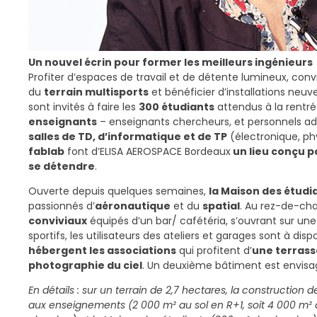
Un nouvel écrin pour former les meilleurs ingénieurs
Profiter d’espaces de travail et de détente lumineux, convi
du
terrain multisports
et bénéficier d’installations neuv
sont invités à faire les
300 étudiants
attendus à la rentré
enseignants
– enseignants chercheurs, et personnels ad
salles de TD, d’informatique et de TP
(électronique, ph
fablab
font d’ELISA AEROSPACE Bordeaux
un lieu conçu po
se détendre
.
Ouverte depuis quelques semaines,
la Maison des étudi
passionnés d’
aéronautique
et du
spatial
. Au rez-de-ch
conviviaux
équipés d’un bar/ cafétéria, s’ouvrant sur une 
sportifs, les utilisateurs des ateliers et garages sont à dispo
hébergent les associations
qui profitent d’
une terrasse
photographie du ciel
. Un deuxième bâtiment est envisa
En détails : sur un terrain de 2,7 hectares, la construction 
aux enseignements (2 000 m² au sol en R+1, soit 4 000 m² 